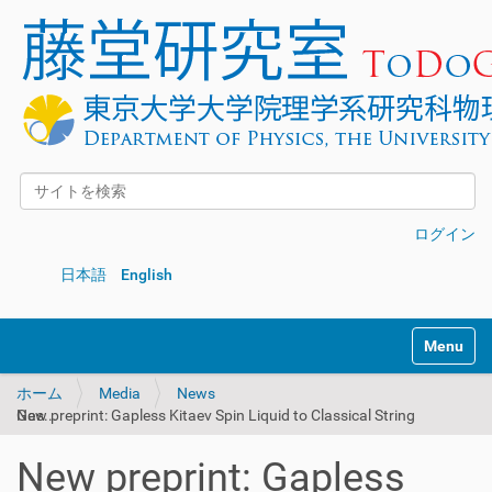
サイトを検索
詳細検索
ログイン
日本語
English
Toggle na
ホーム
Media
News
New preprint: Gapless Kitaev Spin Liquid to Classical String Gas...
New preprint: Gapless