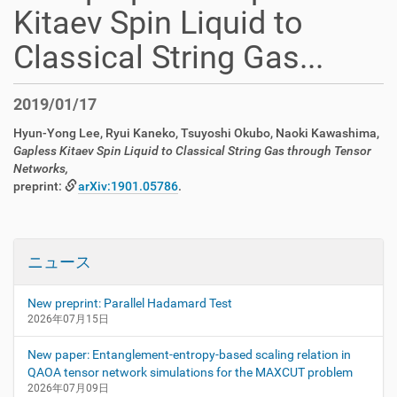
Kitaev Spin Liquid to
Classical String Gas...
2019/01/17
Hyun-Yong Lee, Ryui Kaneko, Tsuyoshi Okubo, Naoki Kawashima,
Gapless Kitaev Spin Liquid to Classical String Gas through Tensor
Networks,
preprint:
arXiv:1901.05786
.
ニュース
New preprint: Parallel Hadamard Test
2026年07月15日
New paper: Entanglement-entropy-based scaling relation in
QAOA tensor network simulations for the MAXCUT problem
2026年07月09日