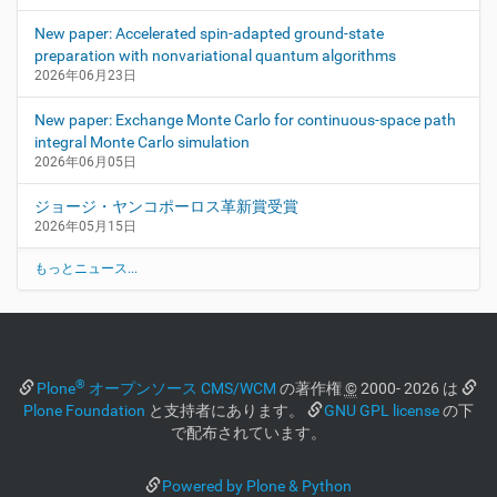
New paper: Accelerated spin-adapted ground-state
preparation with nonvariational quantum algorithms
2026年06月23日
New paper: Exchange Monte Carlo for continuous-space path
integral Monte Carlo simulation
2026年06月05日
ジョージ・ヤンコポーロス革新賞受賞
2026年05月15日
もっとニュース...
®
Plone
オープンソース CMS/WCM
の著作権
©
2000- 2026 は
Plone Foundation
と支持者にあります。
GNU GPL license
の下
で配布されています。
Powered by Plone & Python