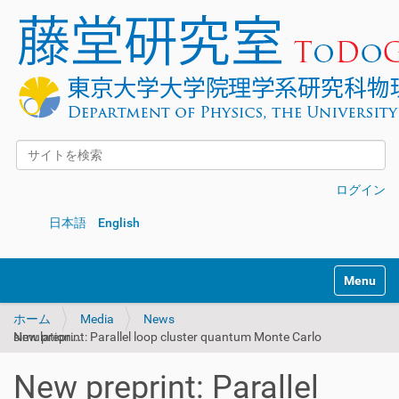
サイトを検索
詳細検索
ログイン
日本語
English
Toggle na
ホーム
Media
News
New preprint: Parallel loop cluster quantum Monte Carlo simulation...
New preprint: Parallel