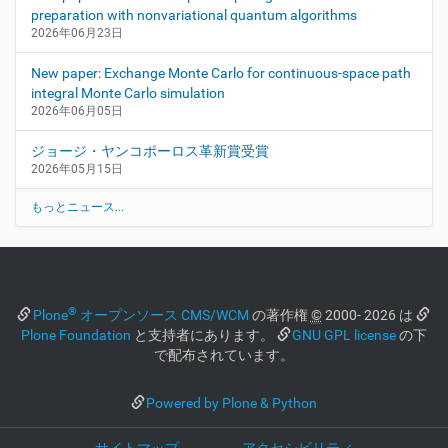
preparation with nonvariational quantum algorithms
2026年06月23日
New paper: Exchange Monte Carlo for continuous-space path
integral Monte Carlo simulation
2026年06月05日
ジョージ・ヤンコポーロス革新賞受賞
2026年05月15日
もっとニュース...
®
Plone
オープンソース CMS/WCM
の著作権
©
2000- 2026 は
Plone Foundation
と支持者にあります。
GNU GPL license
の下
で配布されています。
Powered by Plone & Python