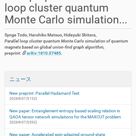
loop cluster quantum
Monte Carlo simulation...
Synge Todo, Haruhiko Matsuo, Hideyuki Shitara,
Parallel loop cluster quantum Monte Carlo simulation of quantum
magnets based on global union-find graph algorithm,
preprint:
arXiv:1810.07485
.
ニュース
New preprint: Parallel Hadamard Test
2026年07月15日
New paper: Entanglement-entropy-based scaling relation in
QAOA tensor network simulations for the MAXCUT problem
2026年07月09日
New paper: Accelerated spin-adapted ground-state