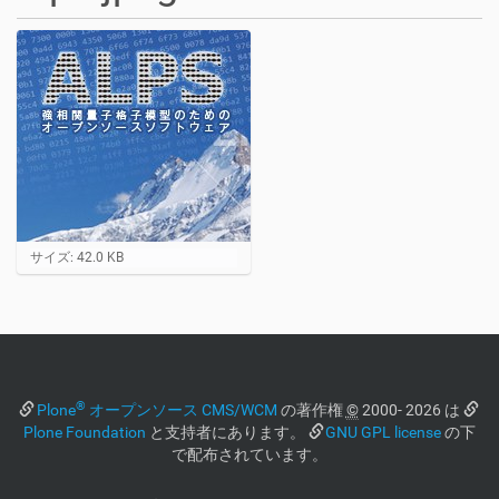
フ
サイズ: 42.0 KB
ル
サ
イ
ズ
画
像
を
®
見
Plone
オープンソース CMS/WCM
の著作権
©
2000- 2026 は
る
Plone Foundation
と支持者にあります。
GNU GPL license
の下
た
で配布されています。
め
に