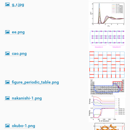
g_r.jpg
ee.png
cao.png
figure_periodic_table.png
nakanishi-1.png
okubo-1.png