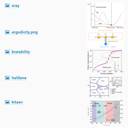
xray
ergodicity.png
bistability
haldane
kitaev