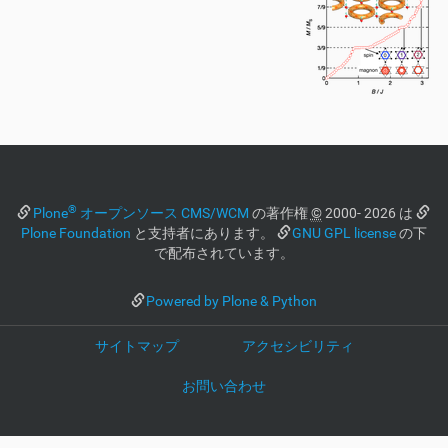
®
Plone
オープンソース CMS/WCM
の著作権
©
2000- 2026 は
Plone Foundation
と支持者にあります。
GNU GPL license
の下
で配布されています。
Powered by Plone & Python
サイトマップ
アクセシビリティ
お問い合わせ