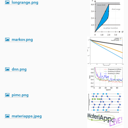
longrange.png
markov.png
dnn.png
pimc.png
materiapps.jpeg