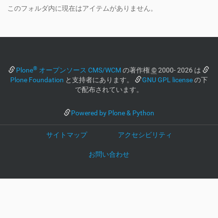
このフォルダ内に現在はアイテムがありません。
®
Plone
オープンソース CMS/WCM
の著作権
©
2000- 2026 は
Plone Foundation
と支持者にあります。
GNU GPL license
の下
で配布されています。
Powered by Plone & Python
サイトマップ
アクセシビリティ
お問い合わせ