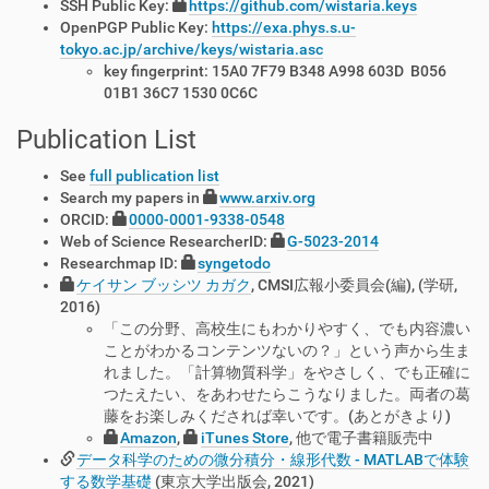
SSH Public Key:
https://github.com/wistaria.keys
OpenPGP Public Key:
https://exa.phys.s.u-
tokyo.ac.jp/archive/keys/wistaria.asc
key fingerprint: 15A0 7F79 B348 A998 603D B056
01B1 36C7 1530 0C6C
Publication List
See
full publication list
Search my papers in
www.arxiv.org
ORCID:
0000-0001-9338-0548
Web of Science ResearcherID:
G-5023-2014
Researchmap ID:
syngetodo
ケイサン ブッシツ カガク
, CMSI広報小委員会(編), (学研,
2016)
「この分野、高校生にもわかりやすく、でも内容濃い
ことがわかるコンテンツないの？」という声から生ま
れました。「計算物質科学」をやさしく、でも正確に
つたえたい、をあわせたらこうなりました。両者の葛
藤をお楽しみくだされば幸いです。(あとがきより)
Amazon
,
iTunes Store
, 他で電子書籍販売中
データ科学のための微分積分・線形代数 - MATLABで体験
する数学基礎
(東京大学出版会, 2021)