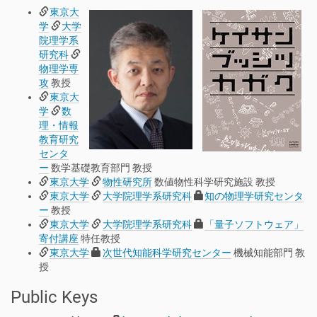
東京大
学
大学
院理学系
研究科
物理学専
攻
教授
東京大
学
数
理・情報
教育研究
センタ
ー
数学基礎教育部門 教授
東京大学
物性研究所
数値物性科学研究施設
教授
東京大学
大学院理学系研究科
知の物理学研究センタ
ー
教授
東京大学
大学院理学系研究科
「量子ソフトウェア」
寄付講座
特任教授
東京大学
次世代知能科学研究センター
機械知能部門 教
授
Public Keys