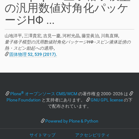
の汎用数値対角化パッケ
ージHΦ ...
山地洋平, 三澤貴宏, 吉見一慶, 河村光晶, 藤堂眞治, 川島直輝,
量子格子模型の汎用数値対角化パッケージHΦ -スピン液体近傍の
熱・スピン励起への適用-,
固体物理 52, 539 (2017).
®
Plone
オープンソース CMS/WCM
の著作権
©
2000- 2026 は
Plone Foundation
と支持者にあります。
GNU GPL license
の下
で配布されています。
Powered by Plone & Python
サイトマップ
アクセシビリティ