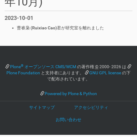
年10月)
2023-10-01
曹睿枭 (Ruixiao Cao)君が研究室を離れました
®
Plone
オープンソース CMS/WCM
の著作権
©
2000- 2026 は
Plone Foundation
と支持者にあります。
GNU GPL license
の下
で配布されています。
Powered by Plone & Python
サイトマップ
アクセシビリティ
お問い合わせ