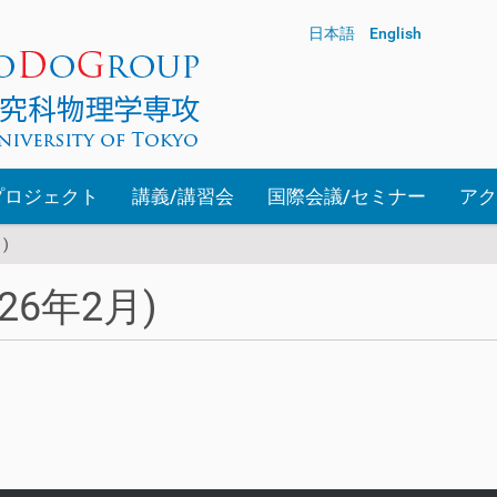
日本語
English
プロジェクト
講義/講習会
国際会議/セミナー
アク
)
6年2月)