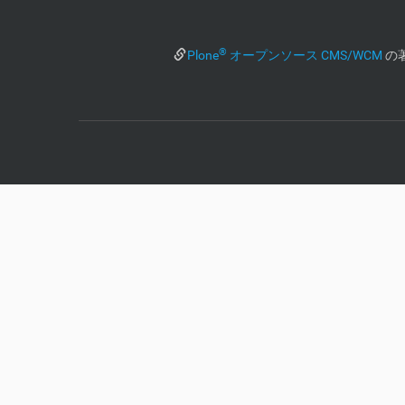
®
Plone
オープンソース CMS/WCM
の