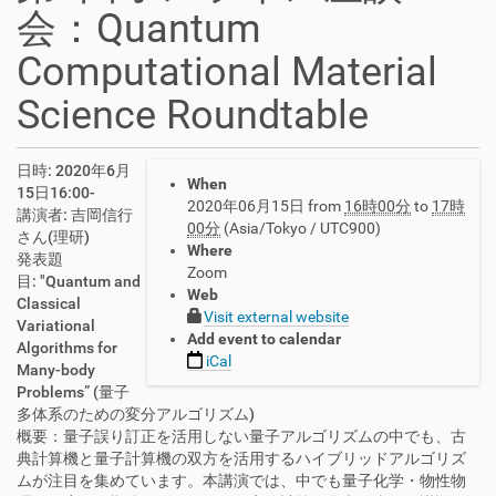
会：Quantum
Computational Material
Science Roundtable
h
日時: 2020年6月
When
t
15日16:00-
2020年06月15日
from
16時00分
to
17時
t
講演者: 吉岡信行
00分
(Asia/Tokyo / UTC900)
p
さん(理研)
Where
s
発表題
Zoom
:
目: "Quantum and
Web
/
Classical
Visit external website
/
Variational
Add event to calendar
e
Algorithms for
iCal
x
Many-body
a
Problems” (量子
.
多体系のための変分アルゴリズム)
p
概要：量子誤り訂正を活用しない量子アルゴリズムの中でも、古
h
典計算機と量子計算機の双方を活用するハイブリッドアルゴリズ
y
ムが注目を集めています。本講演では、中でも量子化学・物性物