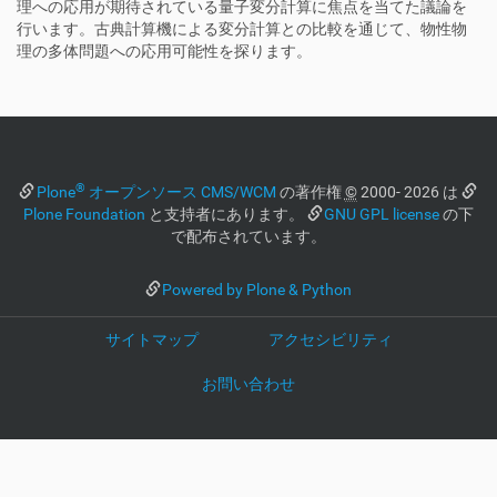
s
理への応用が期待されている量子変分計算に焦点を当てた議論を
.
行います。古典計算機による変分計算との比較を通じて、物性物
s
理の多体問題への応用可能性を探ります。
.
u
-
t
o
k
®
Plone
オープンソース CMS/WCM
の著作権
©
2000- 2026 は
y
Plone Foundation
と支持者にあります。
GNU GPL license
の下
o
で配布されています。
.
a
Powered by Plone & Python
c
.
j
サイトマップ
アクセシビリティ
p
/
お問い合わせ
j
a
/
e
v