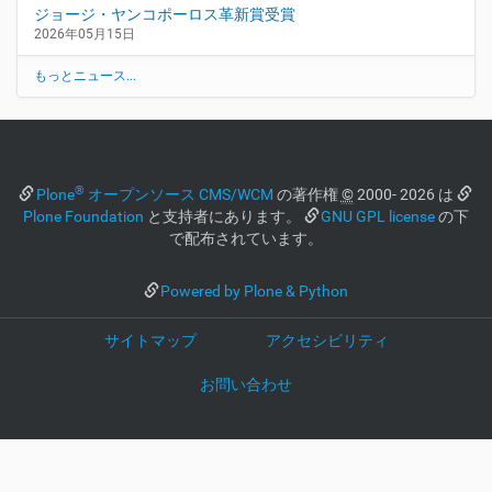
ジョージ・ヤンコポーロス革新賞受賞
2026年05月15日
もっとニュース...
®
Plone
オープンソース CMS/WCM
の著作権
©
2000- 2026 は
Plone Foundation
と支持者にあります。
GNU GPL license
の下
で配布されています。
Powered by Plone & Python
サイトマップ
アクセシビリティ
お問い合わせ