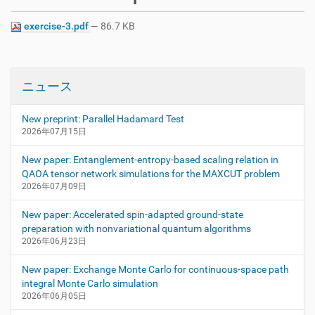
exercise-3.pdf
— 86.7 KB
ニュース
New preprint: Parallel Hadamard Test
2026年07月15日
New paper: Entanglement-entropy-based scaling relation in
QAOA tensor network simulations for the MAXCUT problem
2026年07月09日
New paper: Accelerated spin-adapted ground-state
preparation with nonvariational quantum algorithms
2026年06月23日
New paper: Exchange Monte Carlo for continuous-space path
integral Monte Carlo simulation
2026年06月05日