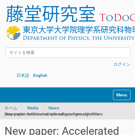
サイトを検索
詳細検索
ログイン
日本語
English
Toggle na
ホーム
Media
News
New paper: Accelerated spin-adapted ground-state preparation with nonvariational quantum algorithms
New paper: Accelerated