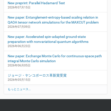
New preprint: Parallel Hadamard Test
2026年07月15日
New paper: Entanglement-entropy-based scaling relation in
QAOA tensor network simulations for the MAXCUT problem
2026年07月09日
New paper: Accelerated spin-adapted ground-state
preparation with nonvariational quantum algorithms
2026年06月23日
New paper: Exchange Monte Carlo for continuous-space path
integral Monte Carlo simulation
2026年06月05日
ジョージ・ヤンコポーロス革新賞受賞
2026年05月15日
もっとニュース...