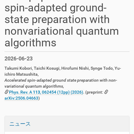
spin-adapted ground-
state preparation with
nonvariational quantum
algorithms
2026-06-23
Takumi Kobori, Taichi Kosugi, Hirofumi Nishi, Synge Todo, Yu-
ichiro Matsushita,
Accelerated spin-adapted ground state preparation with non-
variational quantum algorithms,
Phys. Rev. A
113
, 062454 (12pp) (2026)
. (preprint:
arXiv:2506.04663
)
ニュース