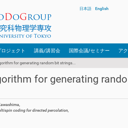
日本語
English
プロジェクト
講義/講習会
国際会議/セミナー
アク
gorithm for generating random bit strings...
lgorithm for generating rand
 Kawashima,
ltispin coding for directed percolation,