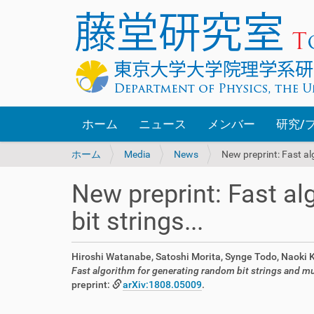
ホーム
ニュース
メンバー
研究/
現
ホーム
Media
News
New preprint: Fast al
在
位
New preprint: Fast a
置
:
bit strings...
Hiroshi Watanabe, Satoshi Morita, Synge Todo, Naoki
Fast algorithm for generating random bit strings and mu
preprint:
arXiv:1808.05009
.