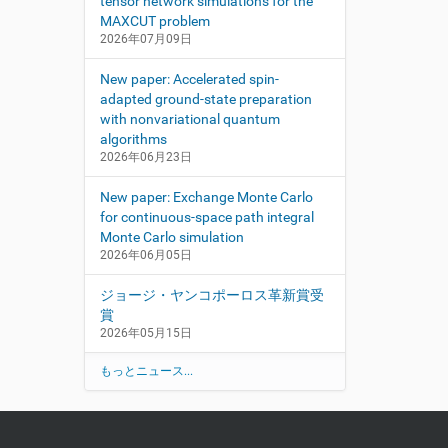
tensor network simulations for the
MAXCUT problem
2026年07月09日
New paper: Accelerated spin-
adapted ground-state preparation
with nonvariational quantum
algorithms
2026年06月23日
New paper: Exchange Monte Carlo
for continuous-space path integral
Monte Carlo simulation
2026年06月05日
ジョージ・ヤンコポーロス革新賞受
賞
2026年05月15日
もっとニュース...