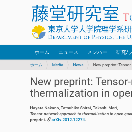
ホーム
ニュース
メンバー
研究/
現
ホーム
Media
News
New preprint: Tenso
在
位
New preprint: Tensor
置
:
thermalization in o
Hayate Nakano, Tatsuhiko Shirai, Takashi Mori,
Tensor-network approach to thermalization in open q
preprint:
arXiv:2012.12274
.