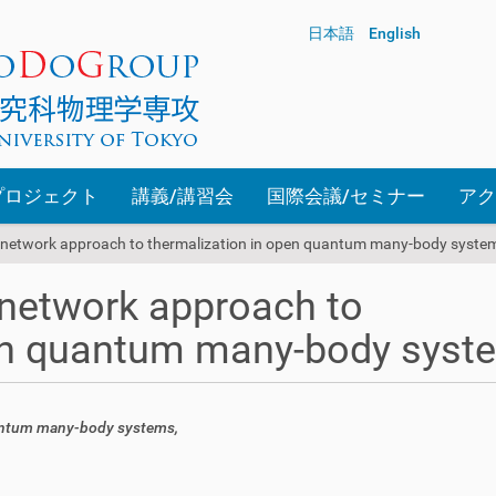
日本語
English
プロジェクト
講義/講習会
国際会議/セミナー
アク
r-network approach to thermalization in open quantum many-body syste
-network approach to
pen quantum many-body syst
uantum many-body systems,