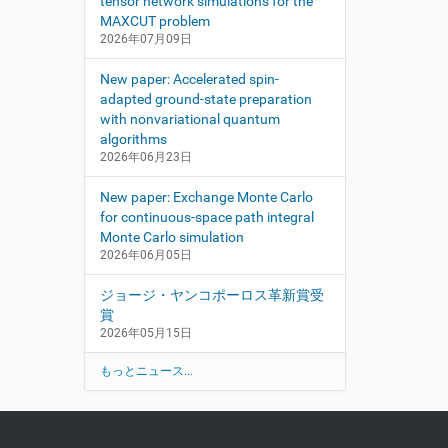
tensor network simulations for the
MAXCUT problem
2026年07月09日
New paper: Accelerated spin-
adapted ground-state preparation
with nonvariational quantum
algorithms
2026年06月23日
New paper: Exchange Monte Carlo
for continuous-space path integral
Monte Carlo simulation
2026年06月05日
ジョージ・ヤンコポーロス革新賞受
賞
2026年05月15日
もっとニュース...