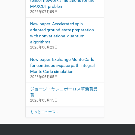
tensor network simulations for the
MAXCUT problem
2026年07月09日
New paper: Accelerated spin-
adapted ground-state preparation
with nonvariational quantum
algorithms
2026年06月23日
New paper: Exchange Monte Carlo
for continuous-space path integral
Monte Carlo simulation
2026年06月05日
ジョージ・ヤンコポーロス革新賞受
賞
2026年05月15日
もっとニュース...