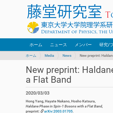
ホーム
ニュース
メンバー
研究/
現
ホーム
Media
News
New preprint: Haldan
在
位
New preprint: Haldan
置
:
a Flat Band
2020/03/03
Hong Yang, Hayate Nakano, Hosho Katsura,
Haldane Phase in Spin-1 Bosons with a Flat Band,
preprint:
arXiv:2003.01705
.