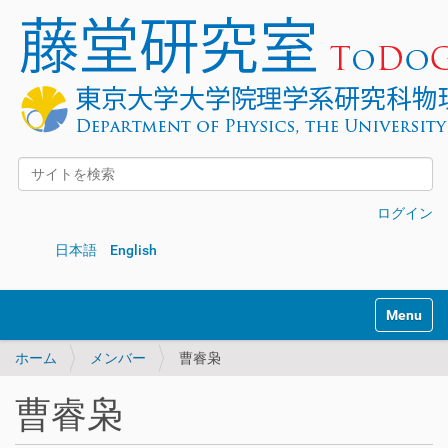
サイトを検索
詳細検索
ログイン
日本語
English
Toggle na
ホーム
メンバー
曹睿枭
曹睿枭