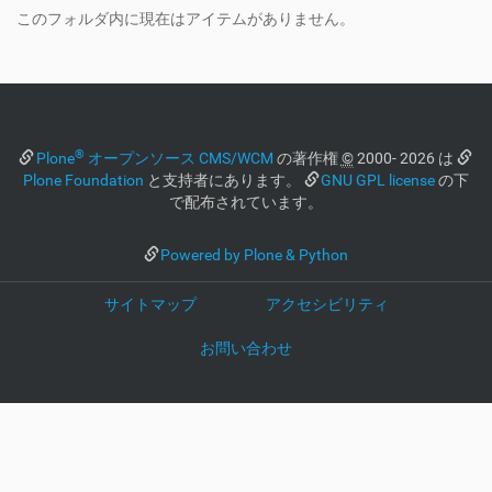
このフォルダ内に現在はアイテムがありません。
®
Plone
オープンソース CMS/WCM
の著作権
©
2000- 2026 は
Plone Foundation
と支持者にあります。
GNU GPL license
の下
で配布されています。
Powered by Plone & Python
サイトマップ
アクセシビリティ
お問い合わせ