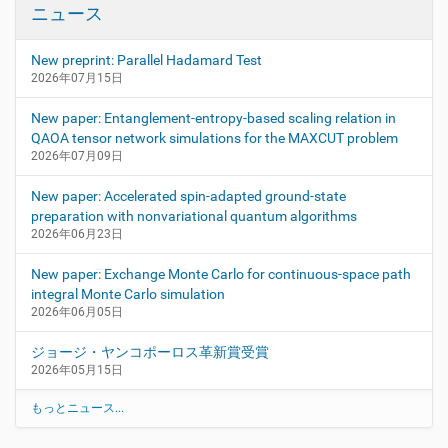
ニュース
New preprint: Parallel Hadamard Test
2026年07月15日
New paper: Entanglement-entropy-based scaling relation in
QAOA tensor network simulations for the MAXCUT problem
2026年07月09日
New paper: Accelerated spin-adapted ground-state
preparation with nonvariational quantum algorithms
2026年06月23日
New paper: Exchange Monte Carlo for continuous-space path
integral Monte Carlo simulation
2026年06月05日
ジョージ・ヤンコポーロス革新賞受賞
2026年05月15日
もっとニュース...