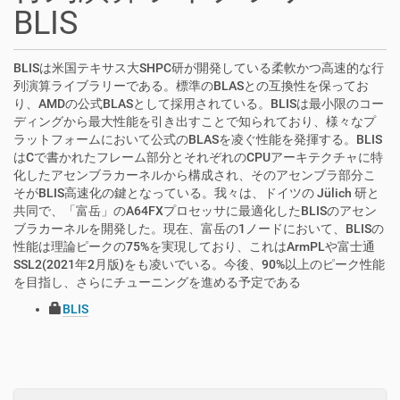
BLIS
BLISは米国テキサス大SHPC研が開発している柔軟かつ高速的な行
列演算ライブラリーである。標準のBLASとの互換性を保ってお
り、AMDの公式BLASとして採用されている。BLISは最小限のコー
ディングから最大性能を引き出すことで知られており、様々なプ
ラットフォームにおいて公式のBLASを凌ぐ性能を発揮する。BLIS
はCで書かれたフレーム部分とそれぞれのCPUアーキテクチャに特
化したアセンブラカーネルから構成され、そのアセンブラ部分こ
そがBLIS高速化の鍵となっている。我々は、ドイツの Jülich 研と
共同で、「富岳」のA64FXプロセッサに最適化したBLISのアセン
ブラカーネルを開発した。現在、富岳の1ノードにおいて、BLISの
性能は理論ピークの75%を実現しており、これはArmPLや富士通
SSL2(2021年2月版)をも凌いでいる。今後、90%以上のピーク性能
を目指し、さらにチューニングを進める予定である
BLIS